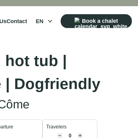
Book a chalet
 Us
Contact
 hot tub |
 | Dogfriendly
-Côme
arture
Travelers