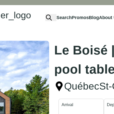
Search
Promos
Blog
About
Le Boisé |
pool table
Québec
St
Arrival
Dep