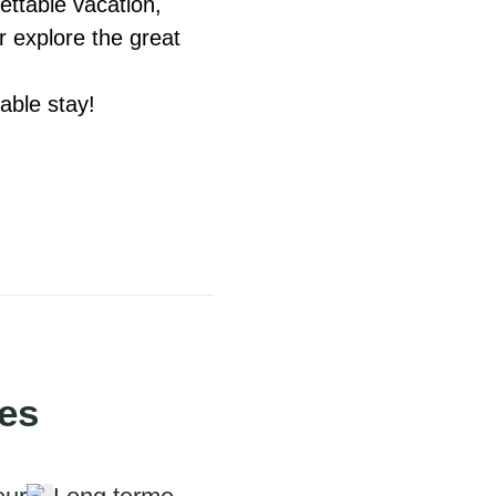
ettable vacation, 
 explore the great 
able stay!
ies