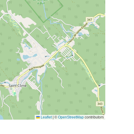
Leaflet
|
©
OpenStreetMap
contributors