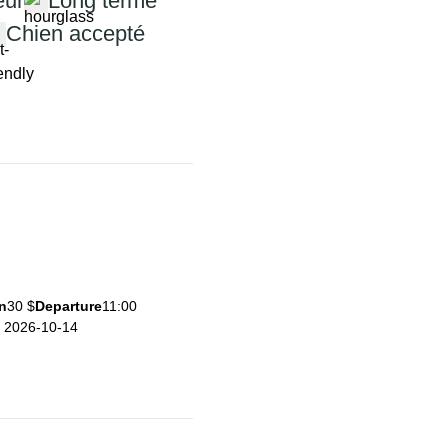
eur
Long terme
Chien accepté
n
30 $
Departure
11:00
e 2026-10-14