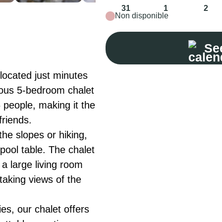
31
1
2
Non disponible
See
ocated just minutes 
ious 5-bedroom chalet 
eople, making it the 
riends.

he slopes or hiking, 
pool table. The chalet 
a large living room 
taking views of the 
, our chalet offers 