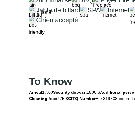
Air climatisé
BBQ
Foyer intéri
Table de billard
SPA
Internet
Chien accepté
To Know
Arrival
17:00
Security deposit
1500 $
Additional perso
Cleaning fees
275 $
CITQ Number
Enr.319708 expire l