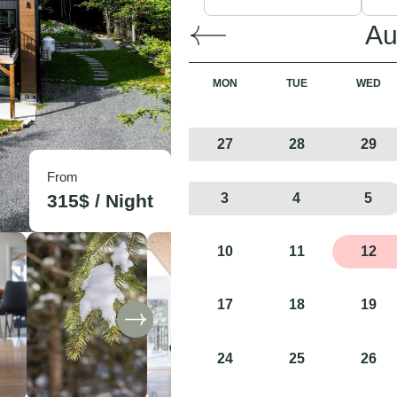
Au
MON
TUE
WED
27
28
29
From
3
4
5
315
$ /
Night
10
11
12
17
18
19
24
25
26