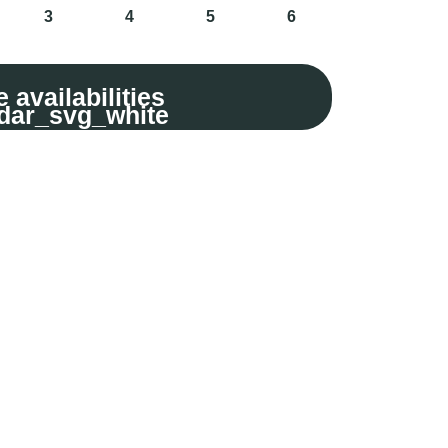
3
4
5
6
 availabilities