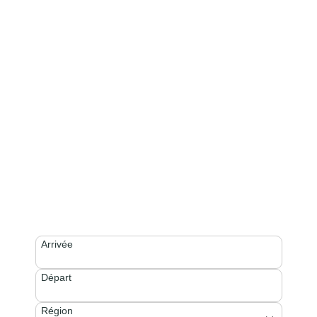
Louez un chalet parmi les propriétés
les plus en demande au Québec
Arrivée
Départ
Région