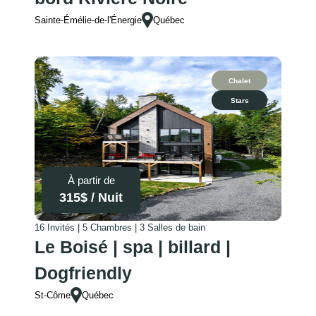
Sainte-Émélie-de-l'Énergie
Québec
Chalet
Stars
À partir de
315
$ /
Nuit
16 Invités | 5 Chambres | 3 Salles de bain
Le Boisé | spa | billard |
Dogfriendly
St-Côme
Québec