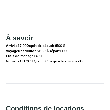
À savoir
Arrivée
17:00
Dépôt de sécurité
500 $
Voyageur additionnel
30 $
Départ
11:00
Frais de ménage
140 $
Numéro CITQ
CITQ 295589 expire le 2026-07-03
Conditions de locations