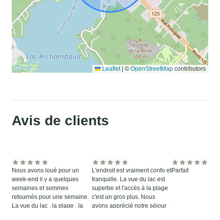
Leaflet
|
©
OpenStreetMap
contributors
Avis de clients
Nous avons loué pour un
L'endroit est vraiment confo et
Parfait
week-end il y a quelques
tranquille. La vue du lac est
semaines et sommes
superbe et l'accès à la plage
retournés pour une semaine.
c'est un gros plus. Nous
La vue du lac , la plage , la
avons apprécié notre séjour
proximité du village , le
et y retournons dans