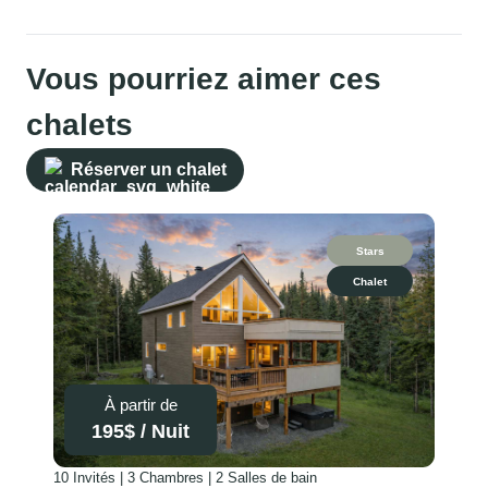
confort du condo facile à
quelques semaines. Merci!
entretenir...en fait tout nous
plait de cette endroit. Notre
séjour a été parfait. Merci
Vous pourriez aimer ces
chalets
Réserver un chalet
Stars
Chalet
À partir de
195
$ /
Nuit
10 Invités | 3 Chambres | 2 Salles de bain